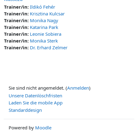
Trainer/in:
Ildikó Fehér
Trainer/in:
Krisztina Kulcsar
Trainer/in:
Monika Nagy
Trainer/in:
Katarina Park
Trainer/in:
Leonie Sobiera
Trainer/in:
Monika Sterk
Trainer/in:
Dr. Erhard Zelmer
Sie sind nicht angemeldet. (
Anmelden
)
Unsere Datenlöschfristen
Laden Sie die mobile App
Standarddesign
Powered by
Moodle