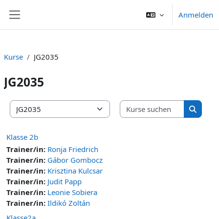
Zum Hauptinhalt
Anmelden
Website-Übersicht
Kurse
JG2035
JG2035
Kurse suc
Kursbereiche
Kurse s
Klasse 2b
Trainer/in:
Ronja Friedrich
Trainer/in:
Gábor Gombocz
Trainer/in:
Krisztina Kulcsar
Trainer/in:
Judit Papp
Trainer/in:
Leonie Sobiera
Trainer/in:
Ildikó Zoltán
Klasse2a