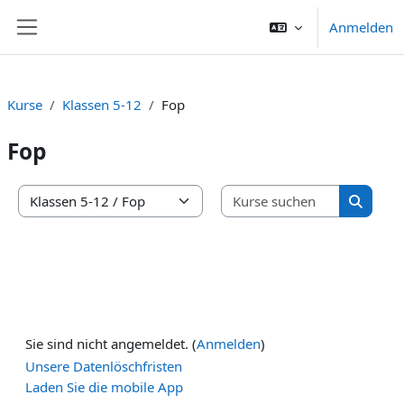
Zum Hauptinhalt
Anmelden
Website-Übersicht
Kurse
Klassen 5-12
Fop
Fop
Kurse suc
Kursbereiche
Kurse s
Sie sind nicht angemeldet. (
Anmelden
)
Unsere Datenlöschfristen
Laden Sie die mobile App